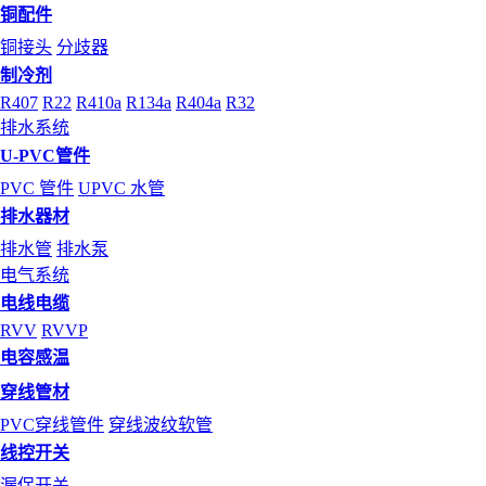
铜配件
铜接头
分歧器
制冷剂
R407
R22
R410a
R134a
R404a
R32
排水系统
U-PVC管件
PVC 管件
UPVC 水管
排水器材
排水管
排水泵
电气系统
电线电缆
RVV
RVVP
电容感温
穿线管材
PVC穿线管件
穿线波纹软管
线控开关
漏保开关