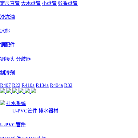
定尺直管
大木盘管
小盘管
蚊香盘管
冷冻油
冰熊
铜配件
铜接头
分歧器
制冷剂
R407
R22
R410a
R134a
R404a
R32
排水系统
U-PVC管件
排水器材
U-PVC管件