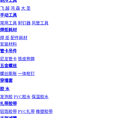
制冷工具
飞 越
鸿 森
大 圣
手动工具
常用工具
射钉器
风管工具
焊炬耗材
焊 炬
配件耗材
安装材料
管卡吊件
尼龙管卡
铁皮抱箍
五金螺丝
螺丝膨胀
一体枪钉
穿墙套
胶 水
发泡胶
PVC胶水
保温胶水
扎带胶带
铝箔胶带
PVC扎带
橡塑胶带