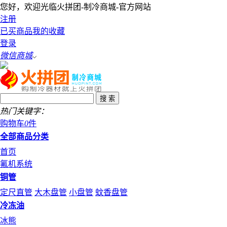
您好，欢迎光临火拼团-制冷商城-官方网站
注册
已买商品
我的收藏
登录
微信商城
热门关键字：
购物车
0
件
全部商品分类
首页
氟机系统
铜管
定尺直管
大木盘管
小盘管
蚊香盘管
冷冻油
冰熊