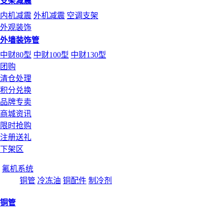
支架减震
内机减震
外机减震
空调支架
外观装饰
外墙装饰管
中财80型
中财100型
中财130型
团购
清仓处理
积分兑换
品牌专卖
商城资讯
限时抢购
注册送礼
下架区
氟机系统
铜管
冷冻油
铜配件
制冷剂
铜管