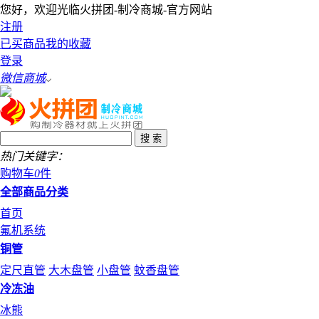
您好，欢迎光临火拼团-制冷商城-官方网站
注册
已买商品
我的收藏
登录
微信商城
热门关键字：
购物车
0
件
全部商品分类
首页
氟机系统
铜管
定尺直管
大木盘管
小盘管
蚊香盘管
冷冻油
冰熊