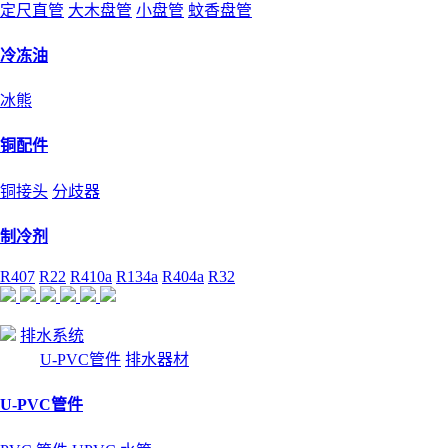
定尺直管
大木盘管
小盘管
蚊香盘管
冷冻油
冰熊
铜配件
铜接头
分歧器
制冷剂
R407
R22
R410a
R134a
R404a
R32
排水系统
U-PVC管件
排水器材
U-PVC管件