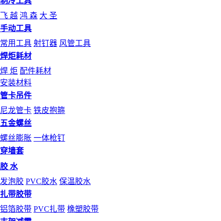
制冷工具
飞 越
鸿 森
大 圣
手动工具
常用工具
射钉器
风管工具
焊炬耗材
焊 炬
配件耗材
安装材料
管卡吊件
尼龙管卡
铁皮抱箍
五金螺丝
螺丝膨胀
一体枪钉
穿墙套
胶 水
发泡胶
PVC胶水
保温胶水
扎带胶带
铝箔胶带
PVC扎带
橡塑胶带