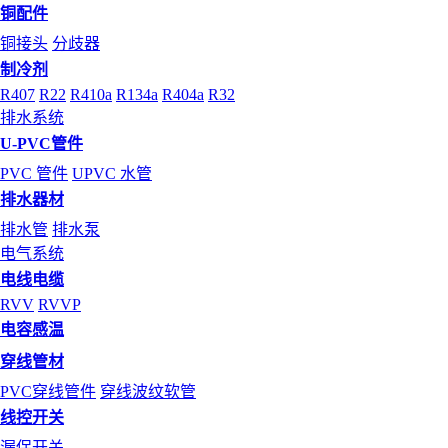
铜配件
铜接头
分歧器
制冷剂
R407
R22
R410a
R134a
R404a
R32
排水系统
U-PVC管件
PVC 管件
UPVC 水管
排水器材
排水管
排水泵
电气系统
电线电缆
RVV
RVVP
电容感温
穿线管材
PVC穿线管件
穿线波纹软管
线控开关
漏保开关