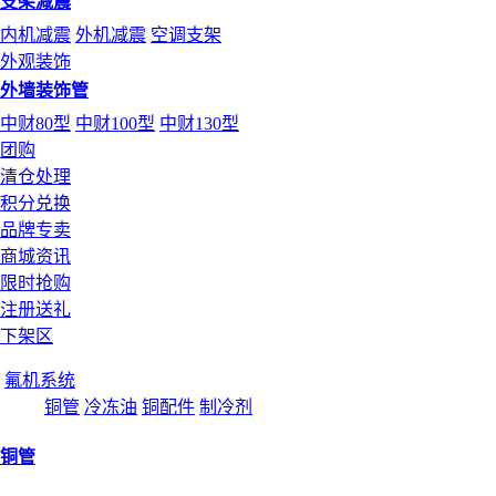
支架减震
内机减震
外机减震
空调支架
外观装饰
外墙装饰管
中财80型
中财100型
中财130型
团购
清仓处理
积分兑换
品牌专卖
商城资讯
限时抢购
注册送礼
下架区
氟机系统
铜管
冷冻油
铜配件
制冷剂
铜管