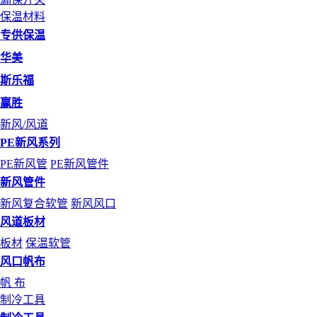
保温材料
专供保温
华美
斯乐福
赢胜
新风/风道
PE新风系列
PE新风管
PE新风管件
新风管件
新风复合软管
新风风口
风道板材
板材
保温软管
风口帆布
帆 布
制冷工具