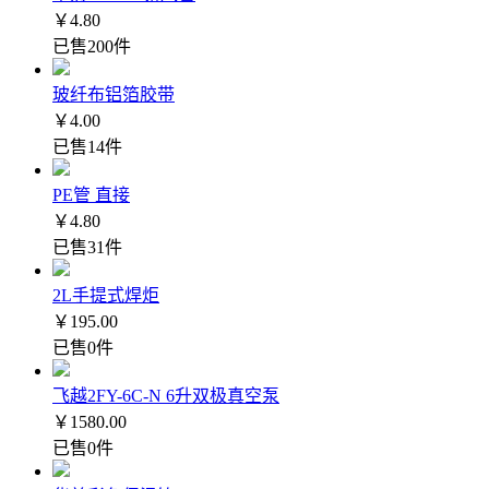
￥4.80
已售200件
玻纤布铝箔胶带
￥4.00
已售14件
PE管 直接
￥4.80
已售31件
2L手提式焊炬
￥195.00
已售0件
飞越2FY-6C-N 6升双极真空泵
￥1580.00
已售0件