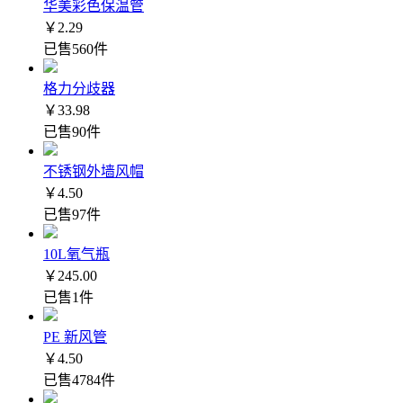
华美彩色保温管
￥2.29
已售560件
格力分歧器
￥33.98
已售90件
不锈钢外墙风帽
￥4.50
已售97件
10L氧气瓶
￥245.00
已售1件
PE 新风管
￥4.50
已售4784件