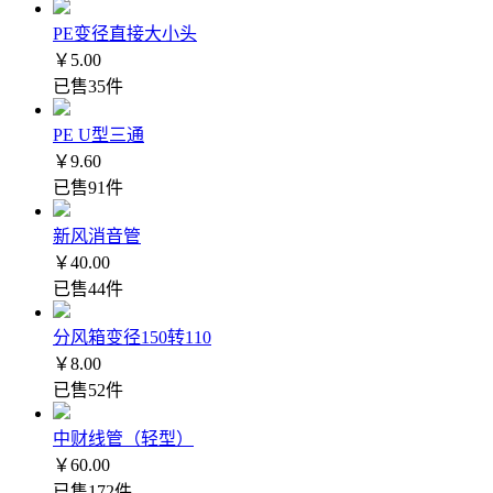
PE变径直接大小头
￥5.00
已售35件
PE U型三通
￥9.60
已售91件
新风消音管
￥40.00
已售44件
分风箱变径150转110
￥8.00
已售52件
中财线管（轻型）
￥60.00
已售172件