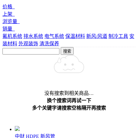
价格
上架
浏览量
销量
氟机系统
排水系统
电气系统
保温材料
新风/风道
制冷工具
安
装材料
外观装饰
清洗保养
搜索
没有搜索到相关商品…
换个搜索词再试一下
多个关键字请搜索空格隔开再搜索
中财 HDPE 新风管