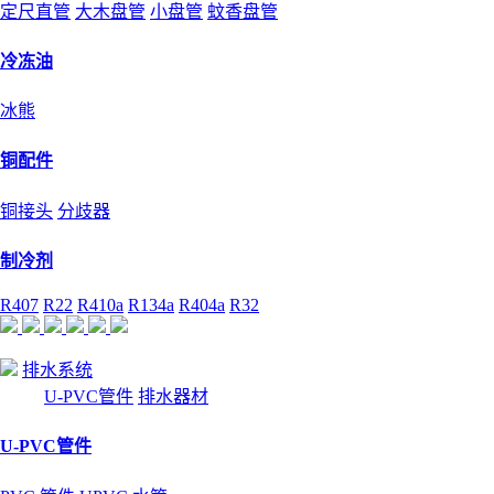
定尺直管
大木盘管
小盘管
蚊香盘管
冷冻油
冰熊
铜配件
铜接头
分歧器
制冷剂
R407
R22
R410a
R134a
R404a
R32
排水系统
U-PVC管件
排水器材
U-PVC管件