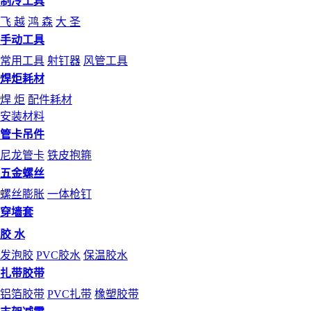
制冷工具
飞 越
鸿 森
大 圣
手动工具
常用工具
射钉器
风管工具
焊炬耗材
焊 炬
配件耗材
安装材料
管卡吊件
尼龙管卡
铁皮抱箍
五金螺丝
螺丝膨胀
一体枪钉
穿墙套
胶 水
发泡胶
PVC胶水
保温胶水
扎带胶带
铝箔胶带
PVC扎带
橡塑胶带