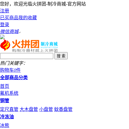
您好，欢迎光临火拼团-制冷商城-官方网站
注册
已买商品
我的收藏
登录
微信商城
热门关键字：
购物车
0
件
全部商品分类
首页
氟机系统
铜管
定尺直管
大木盘管
小盘管
蚊香盘管
冷冻油
冰熊