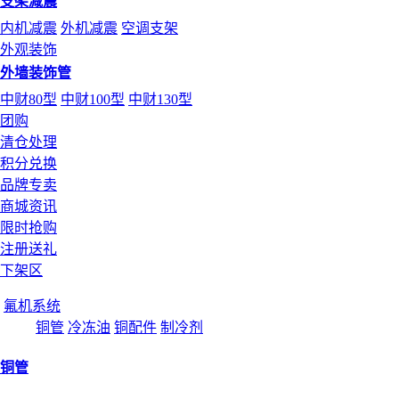
支架减震
内机减震
外机减震
空调支架
外观装饰
外墙装饰管
中财80型
中财100型
中财130型
团购
清仓处理
积分兑换
品牌专卖
商城资讯
限时抢购
注册送礼
下架区
氟机系统
铜管
冷冻油
铜配件
制冷剂
铜管