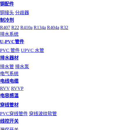
铜配件
铜接头
分歧器
制冷剂
R407
R22
R410a
R134a
R404a
R32
排水系统
U-PVC管件
PVC 管件
UPVC 水管
排水器材
排水管
排水泵
电气系统
电线电缆
RVV
RVVP
电容感温
穿线管材
PVC穿线管件
穿线波纹软管
线控开关
漏保开关