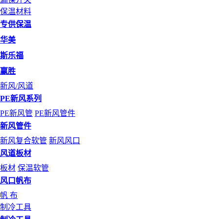
保温材料
专供保温
华美
斯乐福
赢胜
新风/风道
PE新风系列
PE新风管
PE新风管件
新风管件
新风复合软管
新风风口
风道板材
板材
保温软管
风口帆布
帆 布
制冷工具