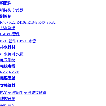
铜配件
铜接头
分歧器
制冷剂
R407
R22
R410a
R134a
R404a
R32
排水系统
U-PVC管件
PVC 管件
UPVC 水管
排水器材
排水管
排水泵
电气系统
电线电缆
RVV
RVVP
电容感温
穿线管材
PVC穿线管件
穿线波纹软管
线控开关
漏保开关