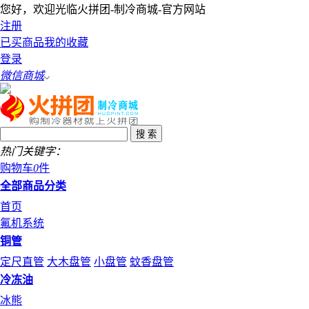
您好，欢迎光临火拼团-制冷商城-官方网站
注册
已买商品
我的收藏
登录
微信商城
热门关键字：
购物车
0
件
全部商品分类
首页
氟机系统
铜管
定尺直管
大木盘管
小盘管
蚊香盘管
冷冻油
冰熊