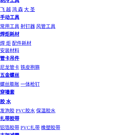
制冷工具
飞 越
鸿 森
大 圣
手动工具
常用工具
射钉器
风管工具
焊炬耗材
焊 炬
配件耗材
安装材料
管卡吊件
尼龙管卡
铁皮抱箍
五金螺丝
螺丝膨胀
一体枪钉
穿墙套
胶 水
发泡胶
PVC胶水
保温胶水
扎带胶带
铝箔胶带
PVC扎带
橡塑胶带