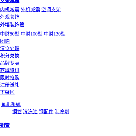
支架减震
内机减震
外机减震
空调支架
外观装饰
外墙装饰管
中财80型
中财100型
中财130型
团购
清仓处理
积分兑换
品牌专卖
商城资讯
限时抢购
注册送礼
下架区
氟机系统
铜管
冷冻油
铜配件
制冷剂
铜管