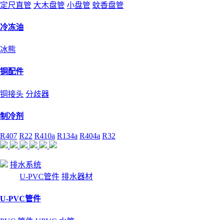
定尺直管
大木盘管
小盘管
蚊香盘管
冷冻油
冰熊
铜配件
铜接头
分歧器
制冷剂
R407
R22
R410a
R134a
R404a
R32
排水系统
U-PVC管件
排水器材
U-PVC管件