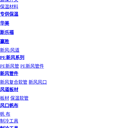
保温材料
专供保温
华美
斯乐福
赢胜
新风/风道
PE新风系列
PE新风管
PE新风管件
新风管件
新风复合软管
新风风口
风道板材
板材
保温软管
风口帆布
帆 布
制冷工具