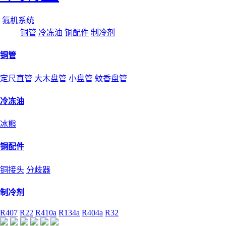
氟机系统
铜管
冷冻油
铜配件
制冷剂
铜管
定尺直管
大木盘管
小盘管
蚊香盘管
冷冻油
冰熊
铜配件
铜接头
分歧器
制冷剂
R407
R22
R410a
R134a
R404a
R32