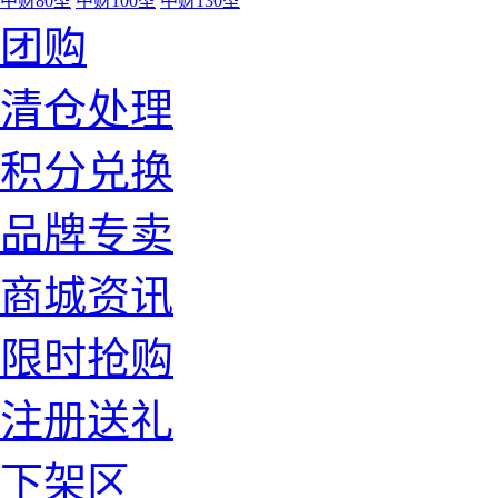
中财80型
中财100型
中财130型
团购
清仓处理
积分兑换
品牌专卖
商城资讯
限时抢购
注册送礼
下架区