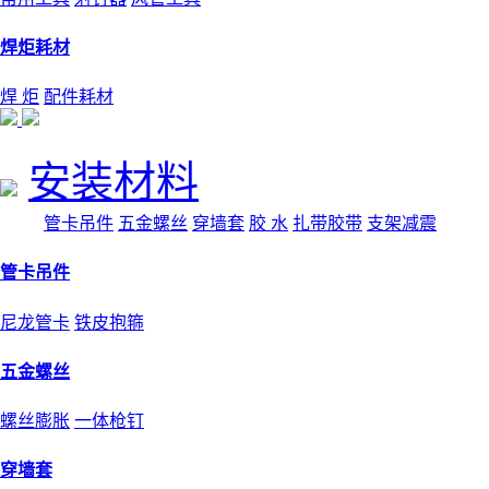
焊炬耗材
焊 炬
配件耗材
安装材料
管卡吊件
五金螺丝
穿墙套
胶 水
扎带胶带
支架减震
管卡吊件
尼龙管卡
铁皮抱箍
五金螺丝
螺丝膨胀
一体枪钉
穿墙套