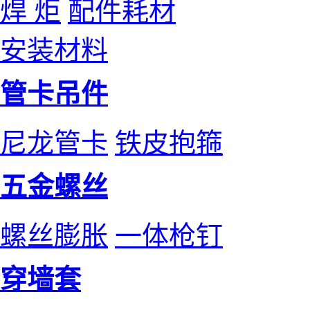
焊 炬
配件耗材
安装材料
管卡吊件
尼龙管卡
铁皮抱箍
五金螺丝
螺丝膨胀
一体枪钉
穿墙套