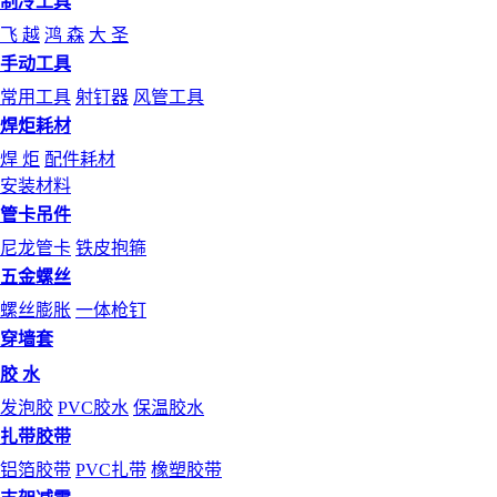
制冷工具
飞 越
鸿 森
大 圣
手动工具
常用工具
射钉器
风管工具
焊炬耗材
焊 炬
配件耗材
安装材料
管卡吊件
尼龙管卡
铁皮抱箍
五金螺丝
螺丝膨胀
一体枪钉
穿墙套
胶 水
发泡胶
PVC胶水
保温胶水
扎带胶带
铝箔胶带
PVC扎带
橡塑胶带