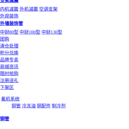
支架减震
内机减震
外机减震
空调支架
外观装饰
外墙装饰管
中财80型
中财100型
中财130型
团购
清仓处理
积分兑换
品牌专卖
商城资讯
限时抢购
注册送礼
下架区
氟机系统
铜管
冷冻油
铜配件
制冷剂
铜管