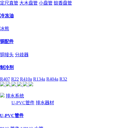
定尺直管
大木盘管
小盘管
蚊香盘管
冷冻油
冰熊
铜配件
铜接头
分歧器
制冷剂
R407
R22
R410a
R134a
R404a
R32
排水系统
U-PVC管件
排水器材
U-PVC管件