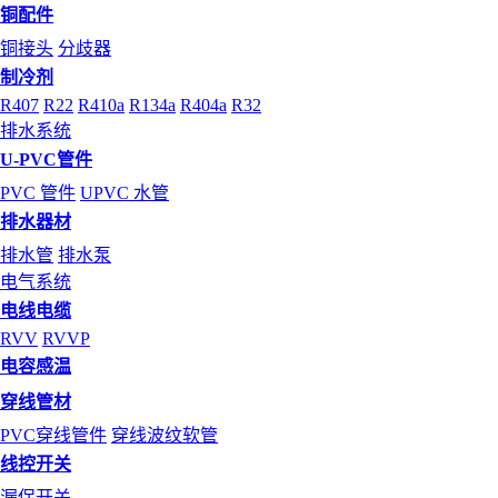
铜配件
铜接头
分歧器
制冷剂
R407
R22
R410a
R134a
R404a
R32
排水系统
U-PVC管件
PVC 管件
UPVC 水管
排水器材
排水管
排水泵
电气系统
电线电缆
RVV
RVVP
电容感温
穿线管材
PVC穿线管件
穿线波纹软管
线控开关
漏保开关