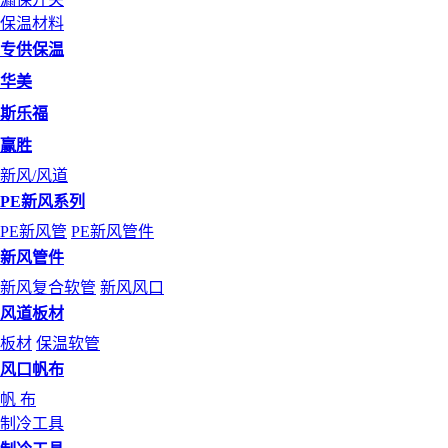
保温材料
专供保温
华美
斯乐福
赢胜
新风/风道
PE新风系列
PE新风管
PE新风管件
新风管件
新风复合软管
新风风口
风道板材
板材
保温软管
风口帆布
帆 布
制冷工具