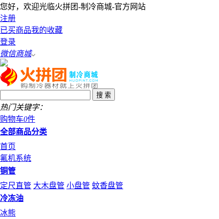
您好，欢迎光临火拼团-制冷商城-官方网站
注册
已买商品
我的收藏
登录
微信商城
热门关键字：
购物车
0
件
全部商品分类
首页
氟机系统
铜管
定尺直管
大木盘管
小盘管
蚊香盘管
冷冻油
冰熊