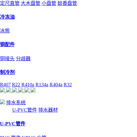
定尺直管
大木盘管
小盘管
蚊香盘管
冷冻油
冰熊
铜配件
铜接头
分歧器
制冷剂
R407
R22
R410a
R134a
R404a
R32
排水系统
U-PVC管件
排水器材
U-PVC管件