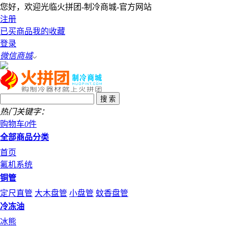
您好，欢迎光临火拼团-制冷商城-官方网站
注册
已买商品
我的收藏
登录
微信商城
热门关键字：
购物车
0
件
全部商品分类
首页
氟机系统
铜管
定尺直管
大木盘管
小盘管
蚊香盘管
冷冻油
冰熊