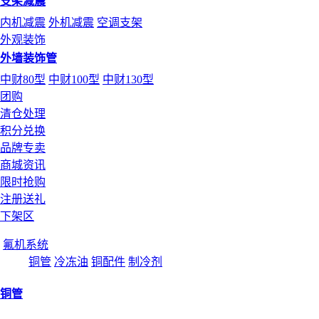
支架减震
内机减震
外机减震
空调支架
外观装饰
外墙装饰管
中财80型
中财100型
中财130型
团购
清仓处理
积分兑换
品牌专卖
商城资讯
限时抢购
注册送礼
下架区
氟机系统
铜管
冷冻油
铜配件
制冷剂
铜管