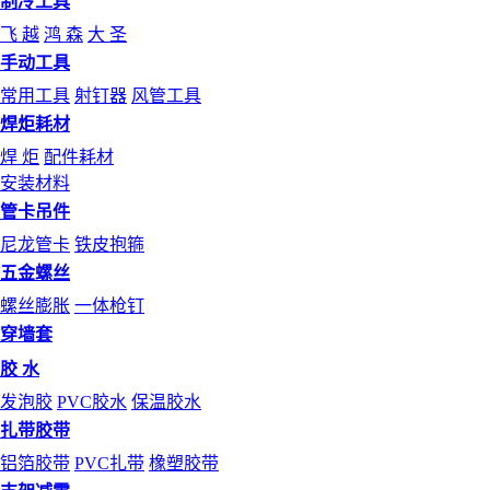
制冷工具
飞 越
鸿 森
大 圣
手动工具
常用工具
射钉器
风管工具
焊炬耗材
焊 炬
配件耗材
安装材料
管卡吊件
尼龙管卡
铁皮抱箍
五金螺丝
螺丝膨胀
一体枪钉
穿墙套
胶 水
发泡胶
PVC胶水
保温胶水
扎带胶带
铝箔胶带
PVC扎带
橡塑胶带