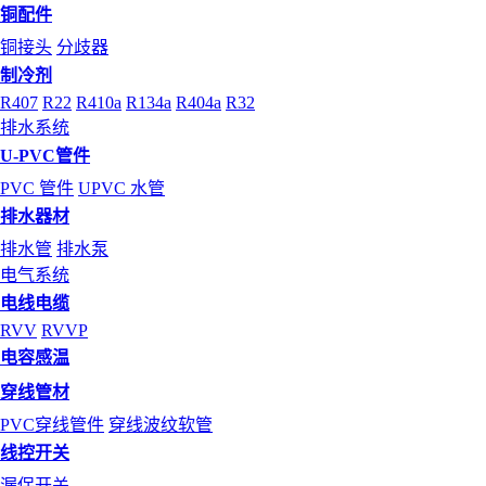
铜配件
铜接头
分歧器
制冷剂
R407
R22
R410a
R134a
R404a
R32
排水系统
U-PVC管件
PVC 管件
UPVC 水管
排水器材
排水管
排水泵
电气系统
电线电缆
RVV
RVVP
电容感温
穿线管材
PVC穿线管件
穿线波纹软管
线控开关
漏保开关