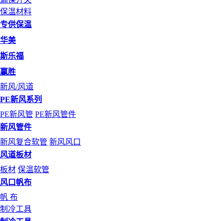
保温材料
专供保温
华美
斯乐福
赢胜
新风/风道
PE新风系列
PE新风管
PE新风管件
新风管件
新风复合软管
新风风口
风道板材
板材
保温软管
风口帆布
帆 布
制冷工具