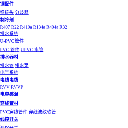
铜配件
铜接头
分歧器
制冷剂
R407
R22
R410a
R134a
R404a
R32
排水系统
U-PVC管件
PVC 管件
UPVC 水管
排水器材
排水管
排水泵
电气系统
电线电缆
RVV
RVVP
电容感温
穿线管材
PVC穿线管件
穿线波纹软管
线控开关
漏保开关