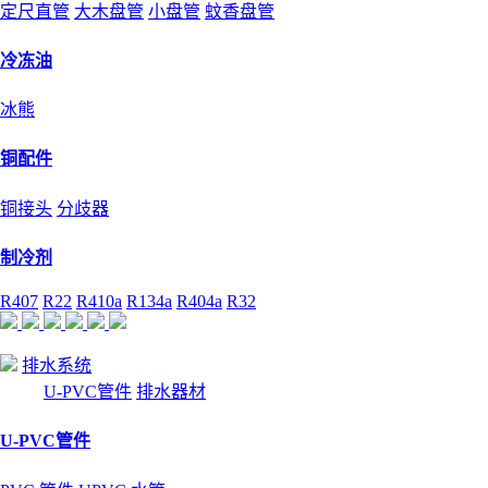
定尺直管
大木盘管
小盘管
蚊香盘管
冷冻油
冰熊
铜配件
铜接头
分歧器
制冷剂
R407
R22
R410a
R134a
R404a
R32
排水系统
U-PVC管件
排水器材
U-PVC管件