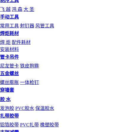
制冷工具
飞 越
鸿 森
大 圣
手动工具
常用工具
射钉器
风管工具
焊炬耗材
焊 炬
配件耗材
安装材料
管卡吊件
尼龙管卡
铁皮抱箍
五金螺丝
螺丝膨胀
一体枪钉
穿墙套
胶 水
发泡胶
PVC胶水
保温胶水
扎带胶带
铝箔胶带
PVC扎带
橡塑胶带