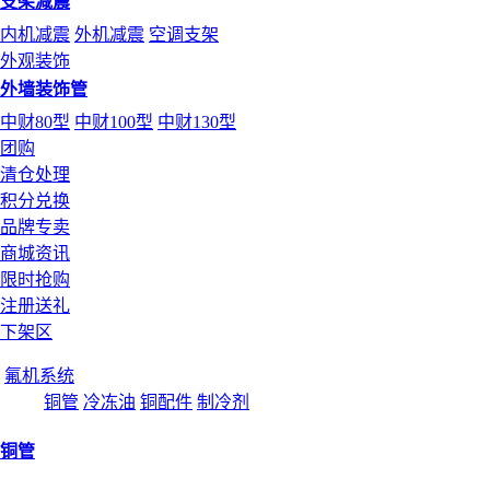
支架减震
内机减震
外机减震
空调支架
外观装饰
外墙装饰管
中财80型
中财100型
中财130型
团购
清仓处理
积分兑换
品牌专卖
商城资讯
限时抢购
注册送礼
下架区
氟机系统
铜管
冷冻油
铜配件
制冷剂
铜管