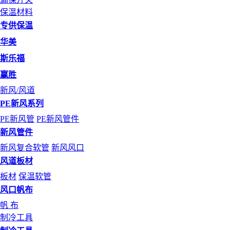
保温材料
专供保温
华美
斯乐福
赢胜
新风/风道
PE新风系列
PE新风管
PE新风管件
新风管件
新风复合软管
新风风口
风道板材
板材
保温软管
风口帆布
帆 布
制冷工具