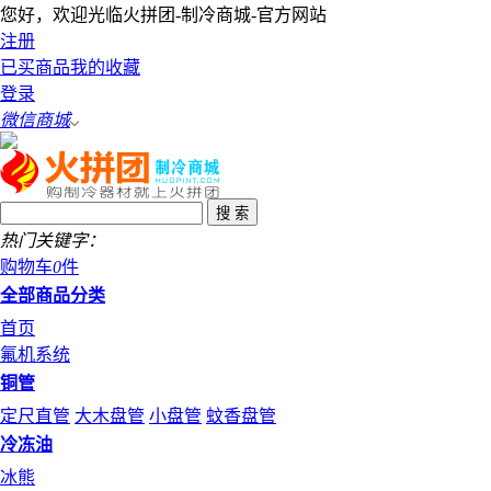
您好，欢迎光临火拼团-制冷商城-官方网站
注册
已买商品
我的收藏
登录
微信商城
热门关键字：
购物车
0
件
全部商品分类
首页
氟机系统
铜管
定尺直管
大木盘管
小盘管
蚊香盘管
冷冻油
冰熊