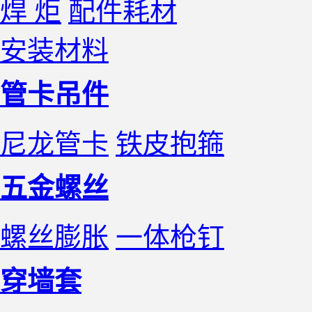
焊 炬
配件耗材
安装材料
管卡吊件
尼龙管卡
铁皮抱箍
五金螺丝
螺丝膨胀
一体枪钉
穿墙套