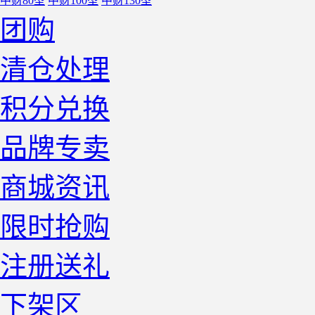
中财80型
中财100型
中财130型
团购
清仓处理
积分兑换
品牌专卖
商城资讯
限时抢购
注册送礼
下架区