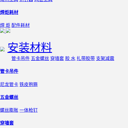
焊炬耗材
焊 炬
配件耗材
安装材料
管卡吊件
五金螺丝
穿墙套
胶 水
扎带胶带
支架减震
管卡吊件
尼龙管卡
铁皮抱箍
五金螺丝
螺丝膨胀
一体枪钉
穿墙套