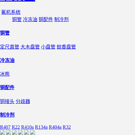
氟机系统
铜管
冷冻油
铜配件
制冷剂
铜管
定尺直管
大木盘管
小盘管
蚊香盘管
冷冻油
冰熊
铜配件
铜接头
分歧器
制冷剂
R407
R22
R410a
R134a
R404a
R32