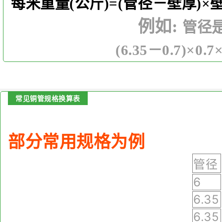
每米重量(公斤)=(管径－壁厚)×壁厚
例如:
管径是
(6.35－
0.7
)×
0.7
×
常见铜管规格换算表
部分常用规格为例
管径
6
6.35
6.35