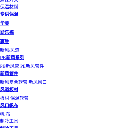
保温材料
专供保温
华美
斯乐福
赢胜
新风/风道
PE新风系列
PE新风管
PE新风管件
新风管件
新风复合软管
新风风口
风道板材
板材
保温软管
风口帆布
帆 布
制冷工具