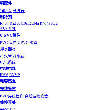
铜配件
铜接头
分歧器
制冷剂
R407
R22
R410a
R134a
R404a
R32
排水系统
U-PVC管件
PVC 管件
UPVC 水管
排水器材
排水管
排水泵
电气系统
电线电缆
RVV
RVVP
电容感温
穿线管材
PVC穿线管件
穿线波纹软管
线控开关
漏保开关