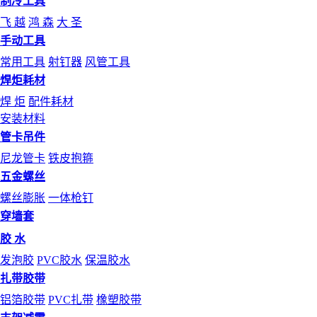
制冷工具
飞 越
鸿 森
大 圣
手动工具
常用工具
射钉器
风管工具
焊炬耗材
焊 炬
配件耗材
安装材料
管卡吊件
尼龙管卡
铁皮抱箍
五金螺丝
螺丝膨胀
一体枪钉
穿墙套
胶 水
发泡胶
PVC胶水
保温胶水
扎带胶带
铝箔胶带
PVC扎带
橡塑胶带