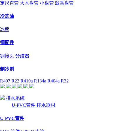
定尺直管
大木盘管
小盘管
蚊香盘管
冷冻油
冰熊
铜配件
铜接头
分歧器
制冷剂
R407
R22
R410a
R134a
R404a
R32
排水系统
U-PVC管件
排水器材
U-PVC管件