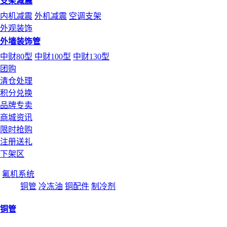
支架减震
内机减震
外机减震
空调支架
外观装饰
外墙装饰管
中财80型
中财100型
中财130型
团购
清仓处理
积分兑换
品牌专卖
商城资讯
限时抢购
注册送礼
下架区
氟机系统
铜管
冷冻油
铜配件
制冷剂
铜管