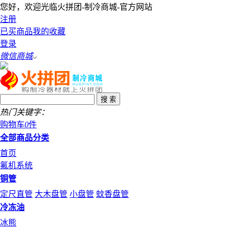
您好，欢迎光临火拼团-制冷商城-官方网站
注册
已买商品
我的收藏
登录
微信商城
热门关键字：
购物车
0
件
全部商品分类
首页
氟机系统
铜管
定尺直管
大木盘管
小盘管
蚊香盘管
冷冻油
冰熊