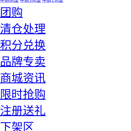
中财80型
中财100型
中财130型
团购
清仓处理
积分兑换
品牌专卖
商城资讯
限时抢购
注册送礼
下架区