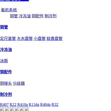
氟机系统
铜管
冷冻油
铜配件
制冷剂
铜管
定尺直管
大木盘管
小盘管
蚊香盘管
冷冻油
冰熊
铜配件
铜接头
分歧器
制冷剂
R407
R22
R410a
R134a
R404a
R32