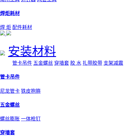
焊炬耗材
焊 炬
配件耗材
安装材料
管卡吊件
五金螺丝
穿墙套
胶 水
扎带胶带
支架减震
管卡吊件
尼龙管卡
铁皮抱箍
五金螺丝
螺丝膨胀
一体枪钉
穿墙套