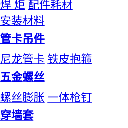
焊 炬
配件耗材
安装材料
管卡吊件
尼龙管卡
铁皮抱箍
五金螺丝
螺丝膨胀
一体枪钉
穿墙套